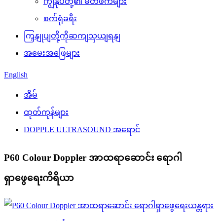
ကျွန်ုပ်တို့၏ မိတ်ဖက်များ
စက်ရုံခရီး
ကြှနျုပျတို့ကိုဆကျသှယျရနျ
အမေးအဖြေများ
English
အိမ်
ထုတ်ကုန်များ
DOPPLE ULTRASOUND အရောင်
P60 Colour Doppler အာထရာဆောင်း ရောဂါ
ရှာဖွေရေးကိရိယာ