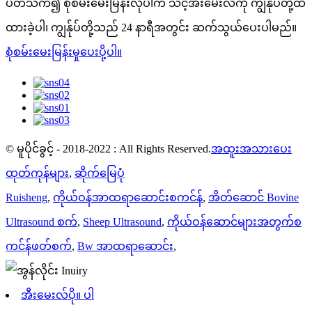
ပတ်သက်၍ စုံစမ်းမေးမြန်းလိုပါက သင့်အီးမေးလ်ကို ကျွန်ုပ်တို့ထံ
ထားခဲ့ပါ၊ ကျွန်ုပ်တို့သည် 24 နာရီအတွင်း ဆက်သွယ်ပေးပါမည်။
စုံစမ်းမေးမြန်းမှုပေးပို့ပါ။
© မူပိုင်ခွင့် - 2018-2022 : All Rights Reserved.
အထူးအသားပေး
ထုတ်ကုန်များ
,
ဆိုက်မြေပုံ
Ruisheng
,
ကိုယ်ဝန်အာထရာဆောင်းစကင်န်
,
အိတ်ဆောင် Bovine
Ultrasound စက်
,
Sheep Ultrasound
,
ကိုယ်ဝန်ဆောင်များအတွက်စ
ကင်န်ဖတ်စက်
,
Bw အာထရာဆောင်း
,
အီးမေးလ်ပို။ ပါ