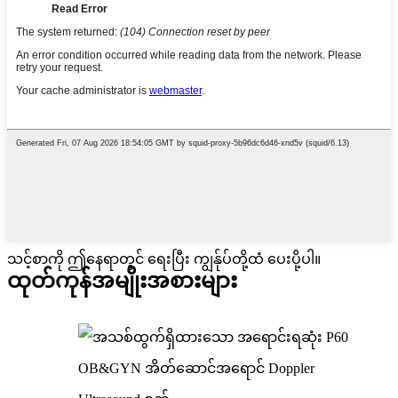
သင့်စာကို ဤနေရာတွင် ရေးပြီး ကျွန်ုပ်တို့ထံ ပေးပို့ပါ။
ထုတ်ကုန်အမျိုးအစားများ