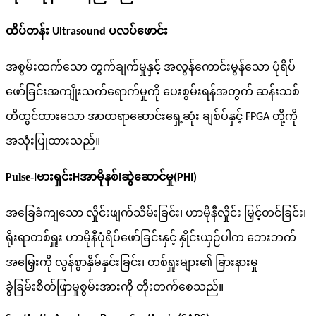
ထိပ်တန်း Ultrasound ပလပ်ဖောင်း
အစွမ်းထက်သော တွက်ချက်မှုနှင့် အလွန်ကောင်းမွန်သော ပုံရိပ်
ဖော်ခြင်းအကျိုးသက်ရောက်မှုကို ပေးစွမ်းရန်အတွက် ဆန်းသစ်
တီထွင်ထားသော အာထရာဆောင်းရှေ့ဆုံး ချစ်ပ်နှင့် FPGA တို့ကို
အသုံးပြုထားသည်။
ulse-
ဗားရှင်း
အာမိုနစ်
ဆွဲဆောင်မှု
P
I
H
I
(PHI)
အခြေခံကျသော လှိုင်းဖျက်သိမ်းခြင်း၊ ဟာမိုနီလှိုင်း မြှင့်တင်ခြင်း၊
ရိုးရာတစ်ရှူး ဟာမိုနီပုံရိပ်ဖော်ခြင်းနှင့် နှိုင်းယှဉ်ပါက ဘေးဘက်
အမြှေးကို လွန်စွာနှိမ်နှင်းခြင်း၊ တစ်ရှူးများ၏ ခြားနားမှု
ခွဲခြမ်းစိတ်ဖြာမှုစွမ်းအားကို တိုးတက်စေသည်။