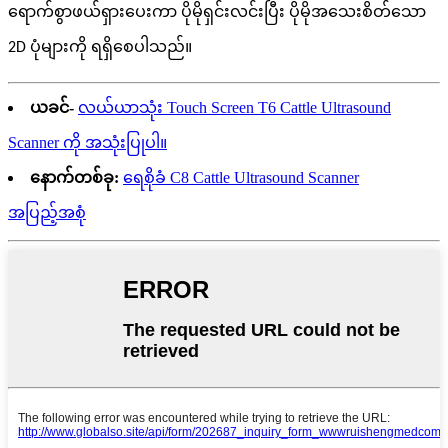
ရောက်စွာဖယ်ရှားပေးကာ ပိုမိုရှင်းလင်းပြီး ပိုမိုအသေးစိတ်သော
2D ပုံများကို ရရှိစေပါသည်။
ယခင်-
လယ်ယာသုံး Touch Screen T6 Cattle Ultrasound
Scanner ကို အသုံးပြုပါ။
နောက်တစ်ခု:
ရေစိုခံ C8 Cattle Ultrasound Scanner
အပြည့်အစုံ