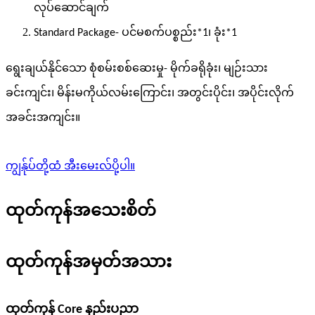
လုပ်ဆောင်ချက်
Standard Package- ပင်မစက်ပစ္စည်း*1၊ ခုံး*1
ရွေးချယ်နိုင်သော စုံစမ်းစစ်ဆေးမှု- မိုက်ခရိုခုံး၊ မျဉ်းသား
ခင်းကျင်း၊ မိန်းမကိုယ်လမ်းကြောင်း၊ အတွင်းပိုင်း၊ အပိုင်းလိုက်
အခင်းအကျင်း။
ကျွန်ုပ်တို့ထံ အီးမေးလ်ပို့ပါ။
ထုတ်ကုန်အသေးစိတ်
ထုတ်ကုန်အမှတ်အသား
ထုတ်ကုန် Core နည်းပညာ