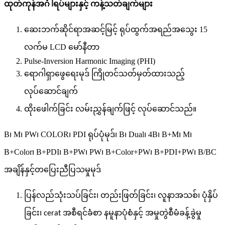
ထုတ်ကုန်အင်္ဂါရပ်များနှင့် ကန့်သတ်ချက်များ
ဆေးဘက်ဆိုင်ရာအဆင့်မြင့် ရုပ်ထွက်အရည်အသွေး 15
လက်မ LCD မော်နီတာ
Pulse-Inversion Harmonic Imaging (PHI)
ရောဂါရှာဖွေရေးမုဒ် ကြိုတင်သတ်မှတ်ထားသည့်
လုပ်ဆောင်ချက်
ထိုးဖေါက်ခြင်း လမ်းညွှန်ချက်ဖြင့် လုပ်ဆောင်သည်။
B၊ M၊ PW၊ COLOR၊ PDI ရုပ်ပုံမုဒ်၊ B၊ Dual၊ 4B၊ B+M၊ M၊
B+Color၊ B+PDI၊ B+PW၊ PW၊ B+Color+PW၊ B+PDI+PW၊ B/BC
အချိန်နှင့်တပြေးညီ
ပြသမှုမုဒ်
ပြန်လည်သုံးသပ်ခြင်း၊ တည်းဖြတ်ခြင်း၊ လူနာအသစ်၊ ပုံနှိပ်
ခြင်း၊ cerat အစီရင်ခံစာ နမူနာပုံစံနှင့် အမှုတွဲစီမံခန့်ခွဲမှု