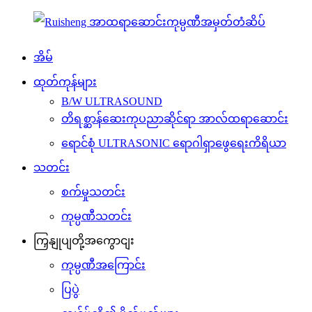
အိမ်
ထုတ်ကုန်များ
B/W ULTRASOUND
တိရစ္ဆာန်ဆေးကုပညာဆိုင်ရာ အာလ်ထရာဆောင်း
ရောင်စုံ ULTRASONIC ရောဂါရှာဖွေရေးကိရိယာ
သတင်း
စက်မှုသတင်း
ကုမ္ပဏီသတင်း
ကြှနျုပျတို့အကွောငျး
ကုမ္ပဏီအကြောင်း
ပြပွဲ