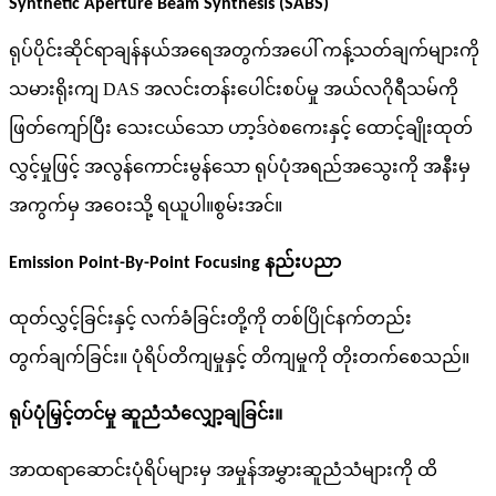
Synthetic Aperture Beam Synthesis (SABS)
ရုပ်ပိုင်းဆိုင်ရာချန်နယ်အရေအတွက်အပေါ် ကန့်သတ်ချက်များကို
သမားရိုးကျ DAS အလင်းတန်းပေါင်းစပ်မှု အယ်လဂိုရီသမ်ကို
ဖြတ်ကျော်ပြီး သေးငယ်သော ဟာ့ဒ်ဝဲစကေးနှင့် ထောင့်ချိုးထုတ်
လွှင့်မှုဖြင့် အလွန်ကောင်းမွန်သော ရုပ်ပုံအရည်အသွေးကို အနီးမှ
အကွက်မှ အဝေးသို့ ရယူပါ။
စွမ်းအင်။
Emission Point-By-Point Focusing နည်းပညာ
ထုတ်လွှင့်ခြင်းနှင့် လက်ခံခြင်းတို့ကို တစ်ပြိုင်နက်တည်း
တွက်ချက်ခြင်း။
ပုံရိပ်တိကျမှုနှင့် တိကျမှုကို တိုးတက်စေသည်။
ရုပ်ပုံမြှင့်တင်မှု ဆူညံသံလျှော့ချခြင်း။
အာထရာဆောင်းပုံရိပ်များမှ အမှုန်အမွှားဆူညံသံများကို ထိ