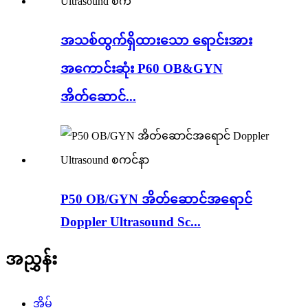
အသစ်ထွက်ရှိထားသော ရောင်းအား
အကောင်းဆုံး P60 OB&GYN
အိတ်ဆောင်...
P50 OB/GYN အိတ်ဆောင်အရောင်
Doppler Ultrasound Sc...
အညွှန်း
အိမ်