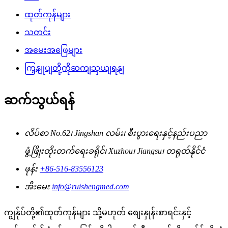
ထုတ်ကုန်များ
သတင်း
အမေးအဖြေများ
ကြှနျုပျတို့ကိုဆကျသှယျရနျ
ဆက်သွယ်ရန်
လိပ်စာ
No.62၊ Jingshan လမ်း၊ စီးပွားရေးနှင့်နည်းပညာ
ဖွံ့ဖြိုးတိုးတက်ရေးခရိုင်၊ Xuzhou၊ Jiangsu၊ တရုတ်နိုင်ငံ
ဖုန်း
+86-516-83556123
အီးမေး
info@ruishengmed.com
ကျွန်ုပ်တို့၏ထုတ်ကုန်များ သို့မဟုတ် စျေးနှုန်းစာရင်းနှင့်